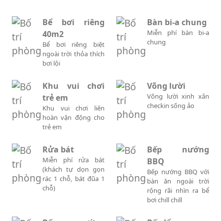
Bể bơi riêng
Bàn bi-a chung
Miễn phí bàn bi-a
40m2
chung
Bể bơi riêng biệt
ngoài trời thỏa thích
bơi lội
Khu vui chơi
Võng lười
Võng lười xinh xắn
trẻ em
checkin sống ảo
Khu vui chơi liên
hoàn vận động cho
trẻ em
Rửa bát
Bếp nướng
Miễn phí rửa bát
BBQ
(khách tự dọn gọn
Bếp nướng BBQ với
rác 1 chỗ, bát đũa 1
bàn ăn ngoài trời
chỗ)
rộng rãi nhìn ra bể
bơi chill chill