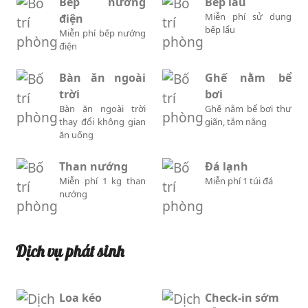
Bếp nướng
Bếp lẩu
Miễn phí sử dụng
điện
bếp lẩu
Miễn phí bếp nướng
điện
Bàn ăn ngoài
Ghế nằm bể
trời
bơi
Bàn ăn ngoài trời
Ghế nằm bể bơi thư
thay đổi không gian
giãn, tắm nắng
ăn uống
Than nướng
Đá lạnh
Miễn phí 1 kg than
Miễn phí 1 túi đá
nướng
Dịch vụ phát sinh
Loa kéo
Check-in sớm