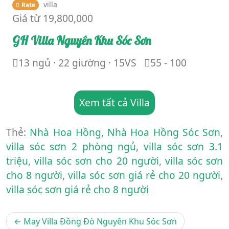
villa
Rate
Giá từ
19,800,000
GH Villa Nguyên Khu Sóc Sơn
13 ngủ · 22 giường · 15VS
55 - 100
Xem tất cả Villa
Thẻ:
Nhà Hoa Hồng
,
Nhà Hoa Hồng Sóc Sơn
,
villa sóc sơn 2 phòng ngủ
,
villa sóc sơn 3.1
triệu
,
villa sóc sơn cho 20 người
,
villa sóc sơn
cho 8 người
,
villa sóc sơn giá rẻ cho 20 người
,
villa sóc sơn giá rẻ cho 8 người
Điều
May Villa Đồng Đò Nguyên Khu Sóc Sơn
hướng