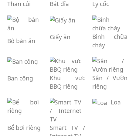
Than củi
Bát đĩa
Ly cốc
Bình chữa
Giấy ăn
Bộ bàn ăn
cháy
Khu vực
Sân / Vườn
Ban công
BBQ riêng
riêng
Loa
Bể bơi riêng
Smart TV /