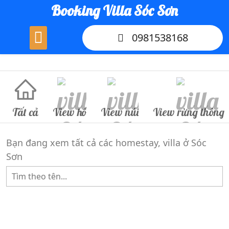
Skip
Booking Villa Sóc Sơn
to
content
0981538168
Tất cả
View hồ
View núi
View rừng thông
Bạn đang xem tất cả các homestay, villa ở Sóc
Sơn