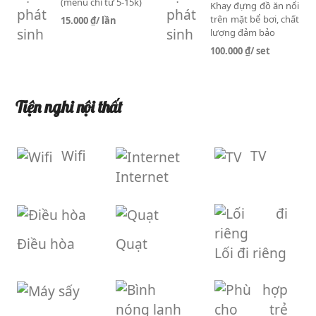
(menu chỉ từ 5-15k)
Khay đựng đồ ăn nổi
trên mặt bể bơi, chất
15.000 ₫
/ lần
lượng đảm bảo
100.000 ₫
/ set
Tiện nghi nội thất
Wifi
TV
Internet
Điều hòa
Quạt
Lối đi riêng