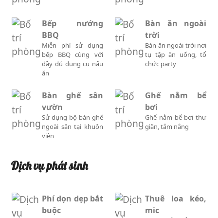
Bếp nướng
Bàn ăn ngoài
BBQ
trời
Miễn phí sử dụng
Bàn ăn ngoài trời nơi
bếp BBQ cùng với
tụ tập ăn uống, tổ
đầy đủ dụng cụ nấu
chức party
ăn
Bàn ghế sân
Ghế nằm bể
vườn
bơi
Sử dụng bộ bàn ghế
Ghế nằm bể bơi thư
ngoài sân tại khuôn
giãn, tắm nắng
viên
Dịch vụ phát sinh
Phí dọn dẹp bắt
Thuê loa kéo,
buộc
mic