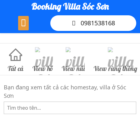
Skip
Booking Villa Sóc Sơn
to
content
0981538168
Tất cả
View hồ
View núi
View rừng thông
Bạn đang xem tất cả các homestay, villa ở Sóc
Sơn