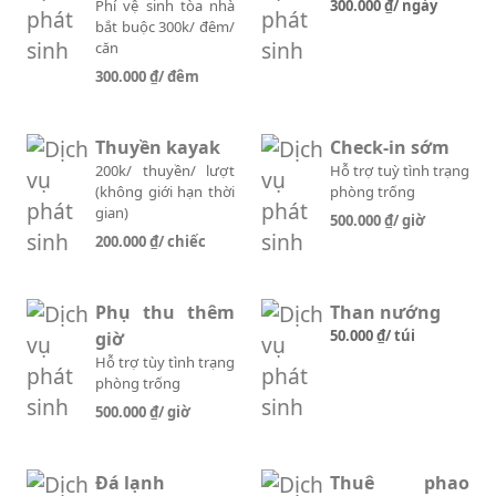
Phí vệ sinh tòa nhà
300.000 ₫
/ ngày
bắt buộc 300k/ đêm/
căn
300.000 ₫
/ đêm
Thuyền kayak
Check-in sớm
200k/ thuyền/ lượt
Hỗ trợ tuỳ tình trạng
(không giới hạn thời
phòng trống
gian)
500.000 ₫
/ giờ
200.000 ₫
/ chiếc
Phụ thu thêm
Than nướng
50.000 ₫
/ túi
giờ
Hỗ trợ tùy tình trạng
phòng trống
500.000 ₫
/ giờ
Đá lạnh
Thuê phao