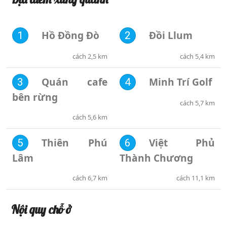
Hồ Đồng Đò
Đồi Llum
1
2
cách 2,5 km
cách 5,4 km
Quán cafe
Minh Trí Golf
3
4
bên rừng
cách 5,7 km
cách 5,6 km
Thiên Phú
Việt Phủ
5
6
Lâm
Thành Chương
cách 6,7 km
cách 11,1 km
Nội quy chỗ ở