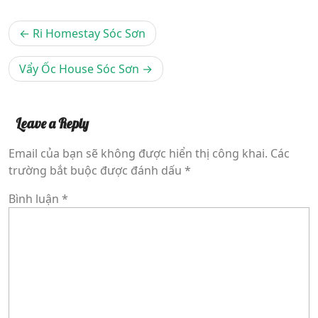
Điều
Ri Homestay Sóc Sơn
hướng
bài
Vẩy Ốc House Sóc Sơn
viết
Leave a Reply
Email của bạn sẽ không được hiển thị công khai.
Các
trường bắt buộc được đánh dấu
*
Bình luận
*