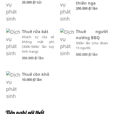
20.000 ₫
/ túi
thiên nga
200.000 ₫
/ lần
Thuê rửa bát
Thuê người
Khách tự rửa sẽ
nướng BBQ
không mất phí
500k/ lần (cho đoàn
(300k-500k/ lần tuỳ
15 người)
tình trạng)
500.000 ₫
/ lần
300.000 ₫
/ lần
Thuê cồn khô
10.000 ₫
/ lần
Tiện nghi nội thất